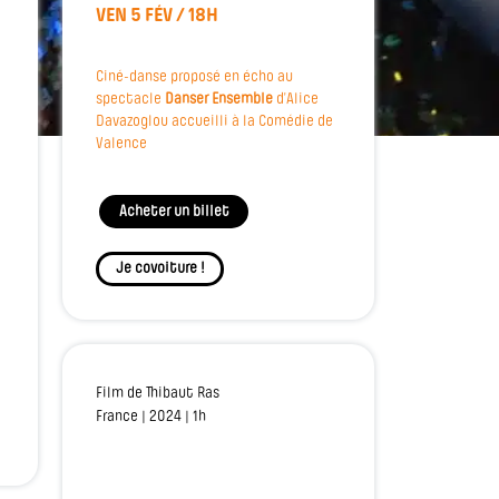
VEN 5 FÉV / 18H
Ciné-danse proposé en écho au
spectacle
Danser Ensemble
d’Alice
Davazoglou accueilli à la Comédie de
Valence
Acheter un billet
Je covoiture !
Film de Thibaut Ras
France | 2024 | 1h