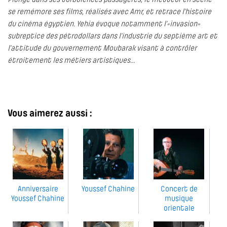
Plongé dans ses turbulences passagères, le metteur en scène
se remémore ses films, réalisés avec Amr, et retrace l’histoire
du cinéma égyptien. Yehia évoque notamment l’«invasion»
subreptice des pétrodollars dans l’industrie du septième art et
l’attitude du gouvernement Moubarak visant à contrôler
étroitement les métiers artistiques…
Vous aimerez aussi :
Anniversaire
Youssef Chahine
Concert de
Youssef Chahine
musique
orientale