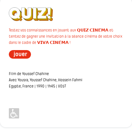
Testez vos connaissances en jouant aux 𝗤𝗨𝗜𝗭 𝗖𝗜𝗡𝗘́𝗠𝗔 et
tentez de gagner une invitation à la séance cinéma de votre choix
dans le cadre de 𝗩𝗜𝗩𝗔 𝗖𝗜𝗡𝗘́𝗠𝗔 !
Film de Youssef Chahine
Avec Yousra, Youssef Chahine, Hossein Fahmi
Egypte, France | 1990 | 1h45 | VOST