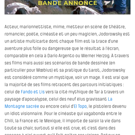
Acteur, marionnettiste, mime, metteur en scène de théâtre,
romancier, poète, cinéaste et un peu magicien, Jodorowsky est
un artiste multicarte dont chaque film est la trace d’une
aventure plus folle ou dangereuse que le résultat à l’écran,
comparable en cela à Dario Argento ou Werner Herzog. À travers
ses films mais aussi ses scénarios de bande dessinée (en
particulier pour Mœbius) et sa pratique du tarot, Jodorowsky
est considéré comme un mystique, voir un mage. Il est vrai que
la majorité de ses films retracent des parcours initiatiques :
celui de
Fando et Lis
vers la cité mythique de Tar à travers un
paysage d’apocalypse, celui des neuf élus gravissant
La
Montagne sacrée
ou encore celui d’
El Topo
, le pistolero devenu
un idiot visionnaire. Pour le cinéaste qui vagabonda entre le
Chili, la France et le Mexique, il importe de saisir la vie dans
toute sa chair, surtout si elle est crue, et c’est dans des