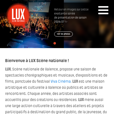
Retour en images sur cette
exaltante soirée
de présentation de saison
2026/27 ✨
voir les photos
Bienvenue à LUX Scène nationale !
LUX
, Scène nationale de Valence, propose une saison de
spectacles chorégraphiques et musicaux, d’expositions et de
films, ponctuée du festival
Viva Cinéma
.
LUX
est une maison
artistique et culturelle à Valence où publics et artistes se
rencontrent. Chaque année, des artistes associés sont
accueillis pour des créations ou résidences.
LUX
mène aussi
une large action culturelle à travers des ateliers et projets
participatifs à destination du grand public, de la jeunesse, du