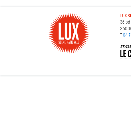
LUX S
36 bd
2600
T
04 7