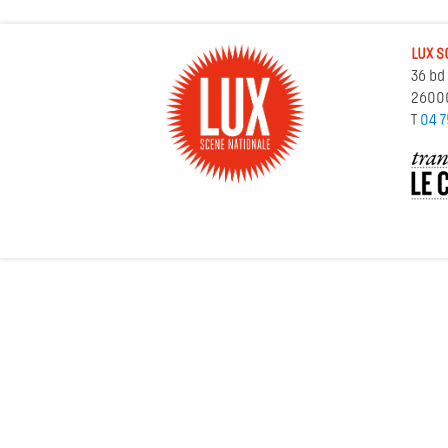
LUX S
36 bd
2600
T
04 7