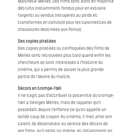
Malthête-Méliès. Ses films sont alors en majorité
détruits (notamment fondus pour en extraire
l’argent) ou vendus (récupérés au poids et
transformés en celluloïd pour les talonnettes de
chaussures destinées aux Poilus).
Des copies piratées
Des copies piratées ou confisquées des films de
Méliès sont retrouvées plus tard quand enfin les
chercheurs se sont intéressés à l'histoire du
cinéma, qui a permis de sauver la plus grande
partie de l'œuvre du maître.
Décors en trompe-l'œil
Il ne s'agit pas d'attribuer la paternité du trompe-
l'œil à Georges Méliès, mais de rappeler qu'il
possédait depuis l'enfance ce qu'on appelle un
solide coup de crayon. Au cinéma, il met ainsi son
talent de dessinateur au service des décors de
ses films, qu'il peint lui-même, et notamment en