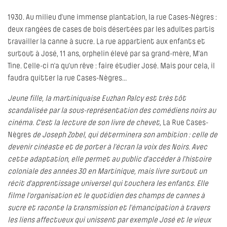
1930. Au milieu d'une immense plantation, la rue Cases-Nègres :
deux rangées de cases de bois désertées par les adultes partis
travailler la canne à sucre. La rue appartient aux enfants et
surtout à José, 11 ans, orphelin élevé par sa grand-mère, M'an
Tine. Celle-ci n'a qu'un rêve : faire étudier José. Mais pour cela, il
faudra quitter la rue Cases-Nègres…
Jeune fille, la martiniquaise Euzhan Palcy est très tôt
scandalisée par la sous-représentation des comédiens noirs au
cinéma. C’est la lecture de son livre de chevet,
La Rue Cases-
Nègres
de Joseph Zobel, qui déterminera son ambition : celle de
devenir cinéaste et de porter à l’écran la voix des Noirs. Avec
cette adaptation, elle permet au public d’accéder à l’histoire
coloniale des années 30 en Martinique, mais livre surtout un
récit d’apprentissage universel qui touchera les enfants. Elle
filme l’organisation et le quotidien des champs de cannes à
sucre et raconte la transmission et l’émancipation à travers
les liens affectueux qui unissent par exemple José et le vieux