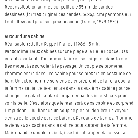
Réalisation : Émile Reynaud | France | 1877 | 6 min.
Reconstitution animée sur pellicule 35mm de bandes
dessinées (format original des bandes: 66x5,5 cm) par monsieur
Émile Reynaud pour son praxinoscope (France, 1878-1879).
Autour d’une cabine
Réalisation : Julien Pappé | France | 1986 | 5 min.
Pantomime. Deux cabines sur une plage à la Belle Epoque. Des
enfants sautent d’un promontoire et se baignent dans la mer.
Des mouettes survolent le paysage. Un couple se promène.
L’homme entre dans une cabine pour se mettre en costume de
bain. Un autre homme survient et entreprend de faire la cour à
la femme seule. Celle-ci entre dans la deuxième cabine pour se
changer. Le galant tente de regarder par les interstices pour
voir la belle. C’est alors que le mari sort de sa cabine et surprend
l’impudent. Il lui flanque un coup de pied au derrière. Le voyeur
s’en va et le couple part se baigner. Pendant ce temps, l’homme
revient et se cache dans la cabine pour surprendre la femme.
Mais quand le couple revient, il se fait attraper et pousser à