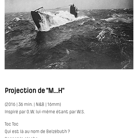
Projection de "
M…H
"
(2016 | 36 min. | N&B | 16mm)
Inspiré par O.W. lui-même étant par W.S.
Toc Toc
Qui est là au nom de Belzébuth ?