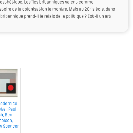
n esthétique. Les îles britanniques valent comme
e
istoire de la colonisation le montre. Mais au 20
siècle, dans
britannique prend-il le relais de la politique ? Est-il un art
odernité
ète : Paul
h, Ben
holson,
y Spencer