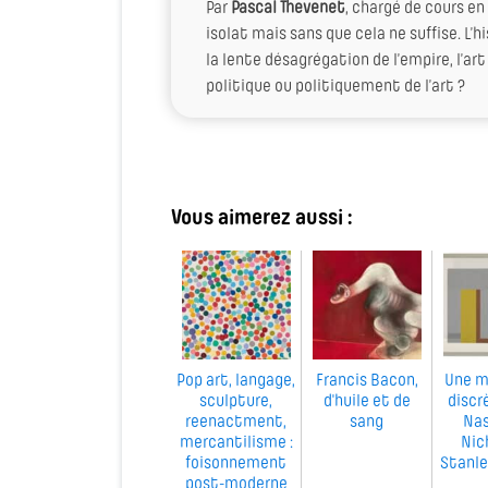
Par
Pascal Thevenet
, chargé de cours e
isolat mais sans que cela ne suffise. L’h
la lente désagrégation de l’empire, l’art 
politique ou politiquement de l’art ?
Vous aimerez aussi :
Pop art, langage,
Francis Bacon,
Une m
sculpture,
d'huile et de
discr
reenactment,
sang
Nas
mercantilisme :
Nic
foisonnement
Stanle
post-moderne