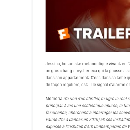
Jessica, botaniste mélancolique vivant en Co
un gros « bang » mystérieux qui la pousse à se
dans son appartement. C’est dans sa tête que
de façon régulière, est-il le signal d’alarm
Memoria
n’a rien d’un thriller, malgré le ré
principal. Avec une esthétique épurée, le fi
fascinante, cherchant à interroger les souven
Palme d’or à Cannes en 2010) et ses install
exposée à l’Institut d’Art Contemporain de 