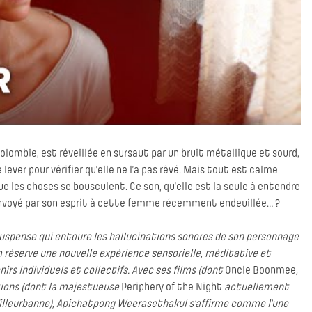
lombie, est réveillée en sursaut par un bruit métallique et sourd,
 lever pour vérifier qu’elle ne l’a pas rêvé. Mais tout est calme
 les choses se bousculent. Ce son, qu’elle est la seule à entendre
e envoyé par son esprit à cette femme récemment endeuillée… ?
el suspense qui entoure les hallucinations sonores de son personnage
lm réserve une nouvelle expérience sensorielle, méditative et
irs individuels et collectifs. Avec ses films (dont
Oncle Boonmee
,
ations (dont la majestueuse
Periphery of the Night
actuellement
Villeurbanne), Apichatpong Weerasethakul s’affirme comme l’une