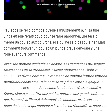
Paulette se rend compte qu’elle a injustement puni sa fille
Linda et elle ferait tout pour se faire pardonner. Elle ferait
même un poulet aux poivrons, elle qui ne sait pas cuisiner. Mais
comment trouver un poulet un jour de grève générale ? Une
folle aventure commence !
Avec son humour espiègle et tendre, ses séquences musicales
ravissantes et sa créativité visuelle réjouissante,
Linda veut du
poulet !
s’affirme comme un moment de cinéma immensément
bienfaiteur dont on aurait tort de se priver. Après le lyrique
La
Jeune fille sans main
, Sébastien Laudenbach s’est associé à
Chiara Malta pour offrir aux petits comme aux grands enfants
cet hymne à la liberté débordant de couleurs et de vie, une
bulle de bonheur qui enchante la rétine et réchauffe le cœur, et