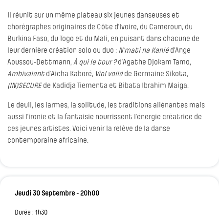
Il réunit sur un même plateau six jeunes danseuses et
chorégraphes originaires de Côte d’Ivoire, du Cameroun, du
Burkina Faso, du Togo et du Mali, en puisant dans chacune de
leur dernière création solo ou duo :
N’mati na Kanié
d’Ange
Aoussou-Dettmann,
À qui le tour ?
d’Agathe Djokam Tamo,
Ambivalent
d’Aicha Kaboré,
Viol voilé
de Germaine Sikota,
(IN)SECURE
de Kadidja Tiementa et Bibata Ibrahim Maiga.
Le deuil, les larmes, la solitude, les traditions aliénantes mais
aussi l’ironie et la fantaisie nourrissent l’énergie créatrice de
ces jeunes artistes. Voici venir la relève de la danse
contemporaine africaine.
Jeudi 30 Septembre - 20h00
Durée : 1h30