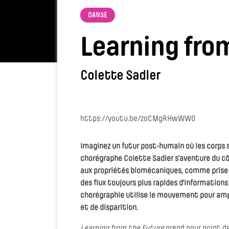
DANSE
Learning fro
Colette Sadler
https://youtu.be/zoCMgRHwWW0
Imaginez un futur post-humain où les corps s
chorégraphe Colette Sadler s’aventure du cô
aux propriétés biomécaniques, comme prise d
des flux toujours plus rapides d'information
chorégraphie utilise le mouvement pour ampli
et de disparition.
Learning from the Future
prend pour point d