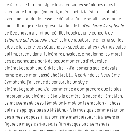
de Sierck, le film multiplie les spectacles scéniques dans le
spectacle filmique (concert, opéra, petit théâtre d’enfant),
avec une grande richesse de détails. (On ne serait pas étonné
que le filmage de la représentation de la
Neuvième Symphonie
de Beethoven ait influencé Hitchcock pour le concert de
L’Homme qui en savait trop.
) Loin de rabattre le cinéma sur les
arts de la scène, ces séquences « spectaculaires » et musicales,
qui importent dans l’itinéraire physique, émotionnel et moral
des personnages, sont de beaux moments d’intensité
cinématographique. Sirk le dira : « J’ai compris que je devais
rompre avec mon passé théâtral. (…) À partir de La Neuvième
Symphonie, j’ai tenté de construire un style
cinématographique. J’ai commencé à comprendre que le plus
important au cinéma, c’était la caméra, à cause de l’émotion.
Le mouvement c’est l’émotion [« motion is emotion »], chose
qui ne s’applique pas au théâtre. » À la musique comme réunion
des âmes s’oppose l’illusionnisme manipulateur : à travers la
figure du mage Carl-Otto, le film évoque tacitement le