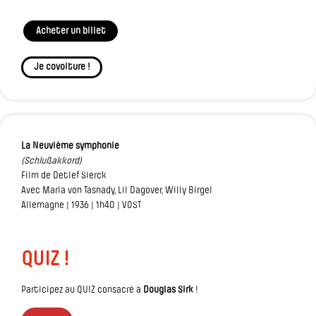
Acheter un billet
Je covoiture !
La Neuvième symphonie
(Schlußakkord)
Film de Detlef Sierck
Avec Maria von Tasnady, Lil Dagover, Willy Birgel
Allemagne | 1936 | 1h40 | VOST
QUIZ !
Participez au QUIZ consacré à
Douglas Sirk
!