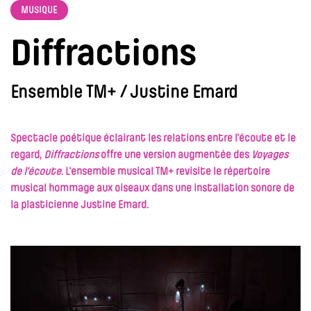
MUSIQUE
Diffractions
Ensemble TM+ / Justine Emard
Spectacle poétique éclairant les relations entre l’écoute et le
regard,
Diffractions
offre une version augmentée des
Voyages
de l’écoute
. L’ensemble musical TM+ revisite le répertoire
musical hommage aux oiseaux dans une installation sonore de
la plasticienne Justine Emard.