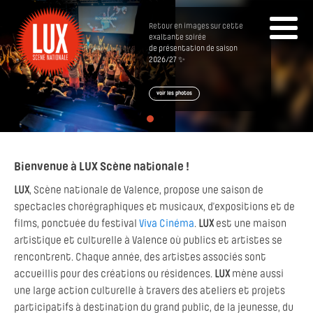
Retour en images sur cette
exaltante soirée
de présentation de saison
2026/27 ✨
voir les photos
Bienvenue à LUX Scène nationale !
LUX
, Scène nationale de Valence, propose une saison de
spectacles chorégraphiques et musicaux, d’expositions et de
films, ponctuée du festival
Viva Cinéma
.
LUX
est une maison
artistique et culturelle à Valence où publics et artistes se
rencontrent. Chaque année, des artistes associés sont
accueillis pour des créations ou résidences.
LUX
mène aussi
une large action culturelle à travers des ateliers et projets
participatifs à destination du grand public, de la jeunesse, du