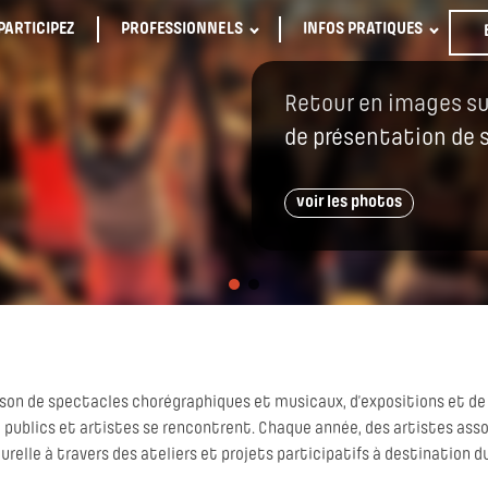
PARTICIPEZ
PROFESSIONNELS
INFOS PRATIQUES
Retour en images su
de présentation de 
voir les photos
ison de spectacles chorégraphiques et musicaux, d’expositions et de
 publics et artistes se rencontrent. Chaque année, des artistes asso
elle à travers des ateliers et projets participatifs à destination du 