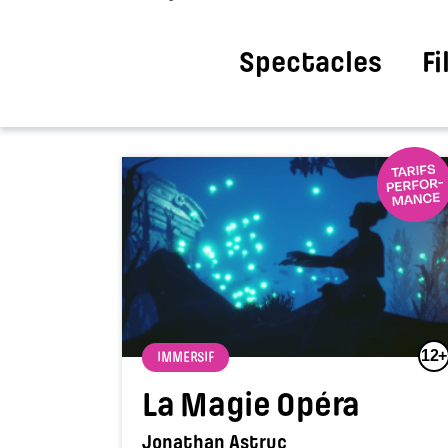
Spectacles
F
12+
IMMERSIF
La Magie Opéra
Jonathan Astruc