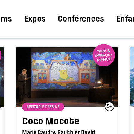
ilms
Expos
Conférences
Enfa
5+
SPECTACLE DESSINÉ
Coco Mocote
Marie Caudry, Gauthier David