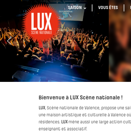
SAISON
VOUS ÊTES
Bienvenue à LUX Scène nationale !
LUX
, Scène nationale de Valence, propose une sa
une maison artistique et culturelle à Valence où
résidences.
LUX
mène aussi une large action cultur
enseignant et associatif.