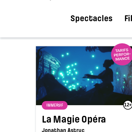
Spectacles
F
12+
IMMERSIF
La Magie Opéra
Jonathan Astruc