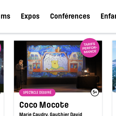
ilms
Expos
Conférences
Enfa
5+
SPECTACLE DESSINÉ
Coco Mocote
Marie Caudry, Gauthier David