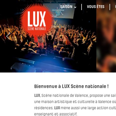
SAISON
VOUS ÊTES
Bienvenue à LUX Scène nationale !
LUX
, Scène nationale de Valence, propose une sa
une maison artistique et culturelle à Valence où
résidences.
LUX
mène aussi une large action cultur
enseignant et associatif.