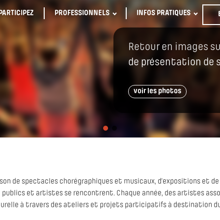
PARTICIPEZ
PROFESSIONNELS
INFOS PRATIQUES
Retour en images su
de présentation de 
voir les photos
ison de spectacles chorégraphiques et musicaux, d’expositions et de
 publics et artistes se rencontrent. Chaque année, des artistes asso
elle à travers des ateliers et projets participatifs à destination du 