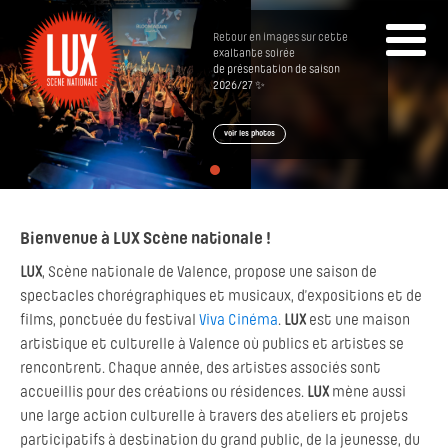
Retour en images sur cette
exaltante soirée
de présentation de saison
2026/27 ✨
voir les photos
Bienvenue à LUX Scène nationale !
LUX
, Scène nationale de Valence, propose une saison de
spectacles chorégraphiques et musicaux, d’expositions et de
films, ponctuée du festival
Viva Cinéma
.
LUX
est une maison
artistique et culturelle à Valence où publics et artistes se
rencontrent. Chaque année, des artistes associés sont
accueillis pour des créations ou résidences.
LUX
mène aussi
une large action culturelle à travers des ateliers et projets
participatifs à destination du grand public, de la jeunesse, du