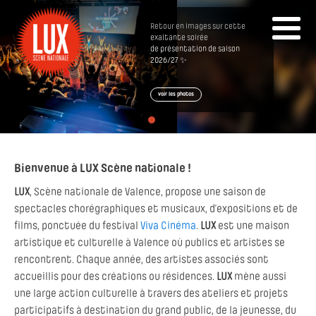
Retour en images sur cette
exaltante soirée
de présentation de saison
2026/27 ✨
voir les photos
Bienvenue à LUX Scène nationale !
LUX
, Scène nationale de Valence, propose une saison de
spectacles chorégraphiques et musicaux, d’expositions et de
films, ponctuée du festival
Viva Cinéma
.
LUX
est une maison
artistique et culturelle à Valence où publics et artistes se
rencontrent. Chaque année, des artistes associés sont
accueillis pour des créations ou résidences.
LUX
mène aussi
une large action culturelle à travers des ateliers et projets
participatifs à destination du grand public, de la jeunesse, du